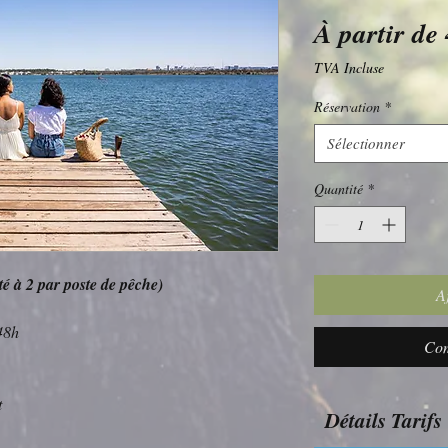
À partir de
TVA Incluse
Réservation
*
Sélectionner
Quantité
*
 à 2 par poste de pêche)
A
48h
Com
t
Détails Tarifs