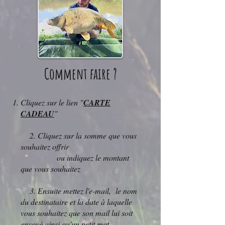
Comment faire ?
Cliquez sur le lien "
CARTE
CADEAU
"
2. Cliquez sur la somme que vous
souhaitez offrir
ou indiquez le montant
que vous souhaitez
3. Ensuite mettez l'e-mail, le nom
du destinataire et la date à laquelle
vous souhaitez que son mail lui soit
envoyé ainsi qu'un petit mot