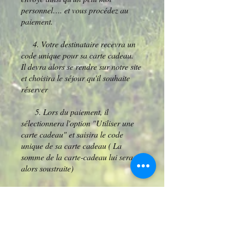
personnel…. et vous procédez au
paiement.
4. Votre destinataire recevra un
code unique pour sa carte cadeau.
Il devra alors se rendre sur notre site
et choisira le séjour qu'il souhaite
réserver
5. Lors du paiement, il
sélectionnera l'option "Utiliser une
carte cadeau" et saisira le code
unique de sa carte cadeau ( La
somme de la carte-cadeau lui sera
alors soustraite)
Voilà ! C'est aussi simple que çà !
Nous contacter